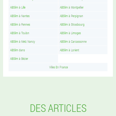
ABSlim à Lille
ABSlim à Montpellier
ABSlim à Nantes
ABSlim à Perpignan
ABSlim à Rennes
ABSlim à Strasbourg
ABSlim à Toulon
ABSlim à Limoges
ABSlim à Metz Nancy
ABSlim à Carcassonne
ABSlim dans
ABSlim à Lorient
ABSlim à Bézier
Villes En France
DES ARTICLES