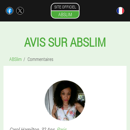
SITE OFFICIEL
ABSLIM
AVIS SUR ABSLIM
ABSlim
Commentaires
Carol
Hamilton
, 32 Ans,
Paris