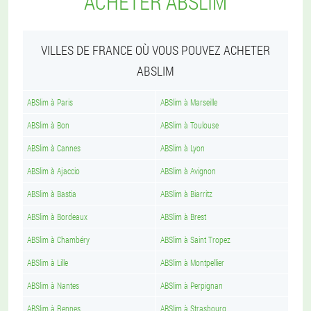
ACHETER ABSLIM
VILLES DE FRANCE OÙ VOUS POUVEZ ACHETER
ABSLIM
ABSlim à Paris
ABSlim à Marseille
ABSlim à Bon
ABSlim à Toulouse
ABSlim à Cannes
ABSlim à Lyon
ABSlim à Ajaccio
ABSlim à Avignon
ABSlim à Bastia
ABSlim à Biarritz
ABSlim à Bordeaux
ABSlim à Brest
ABSlim à Chambéry
ABSlim à Saint Tropez
ABSlim à Lille
ABSlim à Montpellier
ABSlim à Nantes
ABSlim à Perpignan
ABSlim à Rennes
ABSlim à Strasbourg