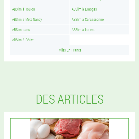
ABSlim à Toulon
ABSlim à Limoges
ABSlim à Metz Nancy
ABSlim à Carcassonne
ABSlim dans
ABSlim à Lorient
ABSlim à Bézier
Villes En France
DES ARTICLES