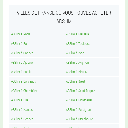
VILLES DE FRANCE OÙ VOUS POUVEZ ACHETER
ABSLIM
ABSlim à Paris
ABSlim à Marseille
ABSlim à Bon
ABSlim à Toulouse
ABSlim à Cannes
ABSlim à Lyon
ABSlim à Ajaccio
ABSlim à Avignon
ABSlim à Bastia
ABSlim à Biarritz
ABSlim à Bordeaux
ABSlim à Brest
ABSlim à Chambéry
ABSlim à Saint Tropez
ABSlim à Lille
ABSlim à Montpellier
ABSlim à Nantes
ABSlim à Perpignan
ABSlim à Rennes
ABSlim à Strasbourg