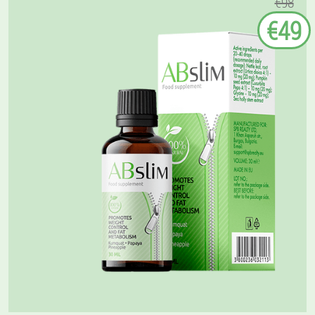
€98
€49