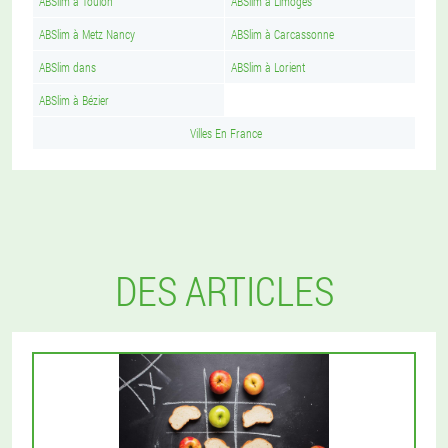
ABSlim à Toulon
ABSlim à Limoges
ABSlim à Metz Nancy
ABSlim à Carcassonne
ABSlim dans
ABSlim à Lorient
ABSlim à Bézier
Villes En France
DES ARTICLES