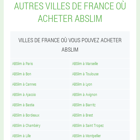
AUTRES VILLES DE FRANCE OÙ
ACHETER ABSLIM
VILLES DE FRANCE OÙ VOUS POUVEZ ACHETER
ABSLIM
ABSlim à Paris
ABSlim à Marseille
ABSlim à Bon
ABSlim à Toulouse
ABSlim à Cannes
ABSlim à Lyon
ABSlim à Ajaccio
ABSlim à Avignon
ABSlim à Bastia
ABSlim à Biarritz
ABSlim à Bordeaux
ABSlim à Brest
ABSlim à Chambéry
ABSlim à Saint Tropez
ABSlim à Lille
ABSlim à Montpellier