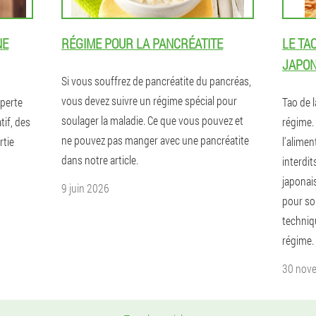
NE
RÉGIME POUR LA PANCRÉATITE
LE TA
JAPON
Si vous souffrez de pancréatite du pancréas,
vous devez suivre un régime spécial pour
 perte
Tao de l
soulager la maladie. Ce que vous pouvez et
tif, des
régime.
ne pouvez pas manger avec une pancréatite
rtie
l'alimen
dans notre article.
interdi
japonais
9 juin 2026
pour so
techniq
régime.
30 nov