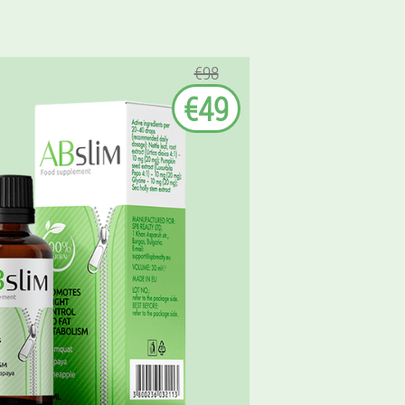
€98
€49