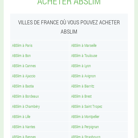
ACHETER ABSLIM
VILLES DE FRANCE OÙ VOUS POUVEZ ACHETER
ABSLIM
ABSlim à Paris
ABSlim à Marseille
ABSlim à Bon
ABSlim à Toulouse
ABSlim à Cannes
ABSlim à Lyon
ABSlim à Ajaccio
ABSlim à Avignon
ABSlim à Bastia
ABSlim à Biarritz
ABSlim à Bordeaux
ABSlim à Brest
ABSlim à Chambéry
ABSlim à Saint Tropez
ABSlim à Lille
ABSlim à Montpellier
ABSlim à Nantes
ABSlim à Perpignan
ABSlim à Rennes
ABSlim à Strasbourg