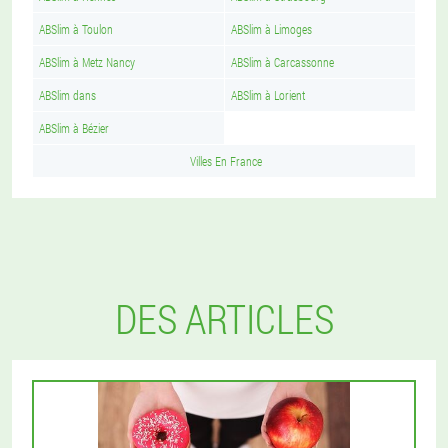
ABSlim à Toulon
ABSlim à Limoges
ABSlim à Metz Nancy
ABSlim à Carcassonne
ABSlim dans
ABSlim à Lorient
ABSlim à Bézier
Villes En France
DES ARTICLES