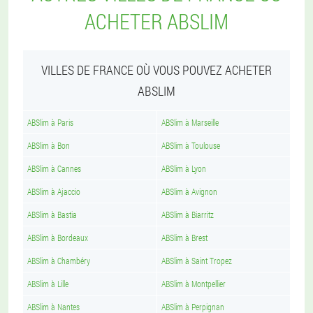
ACHETER ABSLIM
VILLES DE FRANCE OÙ VOUS POUVEZ ACHETER
ABSLIM
ABSlim à Paris
ABSlim à Marseille
ABSlim à Bon
ABSlim à Toulouse
ABSlim à Cannes
ABSlim à Lyon
ABSlim à Ajaccio
ABSlim à Avignon
ABSlim à Bastia
ABSlim à Biarritz
ABSlim à Bordeaux
ABSlim à Brest
ABSlim à Chambéry
ABSlim à Saint Tropez
ABSlim à Lille
ABSlim à Montpellier
ABSlim à Nantes
ABSlim à Perpignan