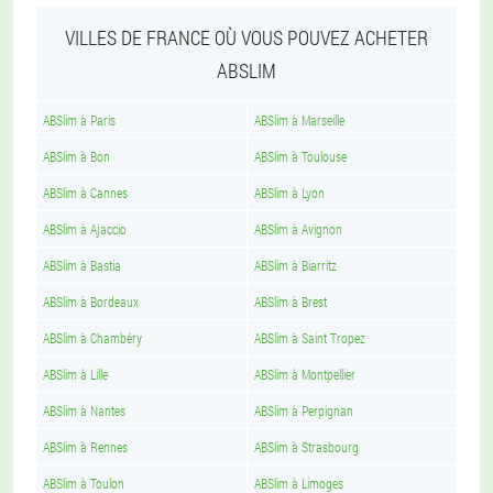
VILLES DE FRANCE OÙ VOUS POUVEZ ACHETER
ABSLIM
ABSlim à Paris
ABSlim à Marseille
ABSlim à Bon
ABSlim à Toulouse
ABSlim à Cannes
ABSlim à Lyon
ABSlim à Ajaccio
ABSlim à Avignon
ABSlim à Bastia
ABSlim à Biarritz
ABSlim à Bordeaux
ABSlim à Brest
ABSlim à Chambéry
ABSlim à Saint Tropez
ABSlim à Lille
ABSlim à Montpellier
ABSlim à Nantes
ABSlim à Perpignan
ABSlim à Rennes
ABSlim à Strasbourg
ABSlim à Toulon
ABSlim à Limoges