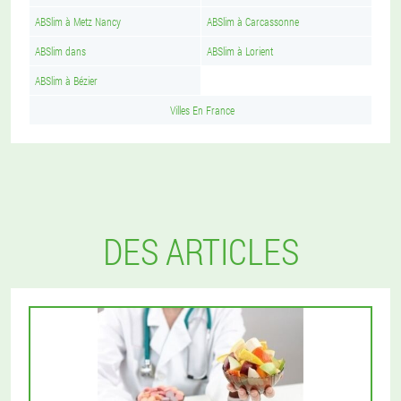
ABSlim à Metz Nancy
ABSlim à Carcassonne
ABSlim dans
ABSlim à Lorient
ABSlim à Bézier
Villes En France
DES ARTICLES