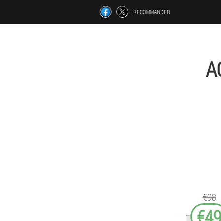
RECOMMANDER
A
€98
€4