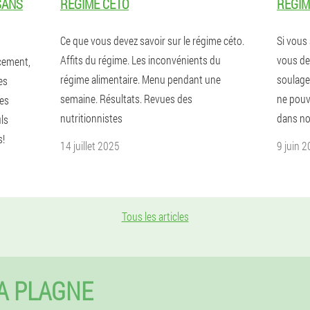
SANS
RÉGIME CÉTO
RÉGIM
Ce que vous devez savoir sur le régime céto.
Si vous
Affits du régime. Les inconvénients du
vous de
acement,
régime alimentaire. Menu pendant une
soulage
es
semaine. Résultats. Revues des
ne pouv
des
nutritionnistes
dans not
uls
s!
14 juillet 2025
9 juin 
Tous les articles
A PLAGNE