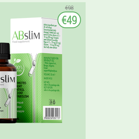
€98
€49