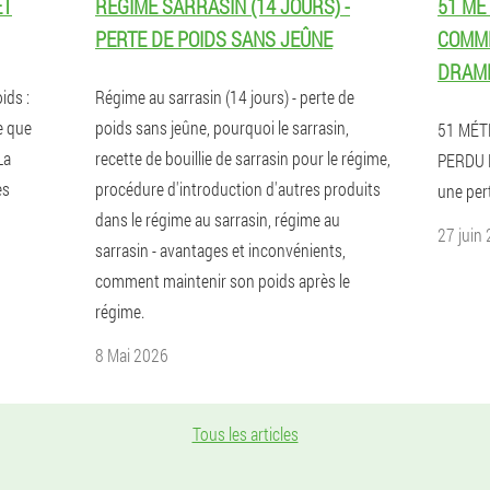
ET
RÉGIME SARRASIN (14 JOURS) -
51 MÉ
PERTE DE POIDS SANS JEÛNE
COMME
DRAME
ids :
Régime au sarrasin (14 jours) - perte de
e que
poids sans jeûne, pourquoi le sarrasin,
51 MÉT
La
recette de bouillie de sarrasin pour le régime,
PERDU 
es
procédure d'introduction d'autres produits
une per
dans le régime au sarrasin, régime au
27 juin
sarrasin - avantages et inconvénients,
comment maintenir son poids après le
régime.
8 Mai 2026
Tous les articles