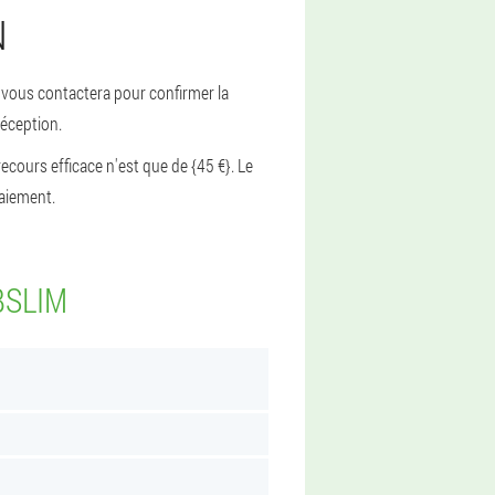
N
 vous contactera pour confirmer la
réception.
ecours efficace n'est que de {45 €}. Le
paiement.
BSLIM