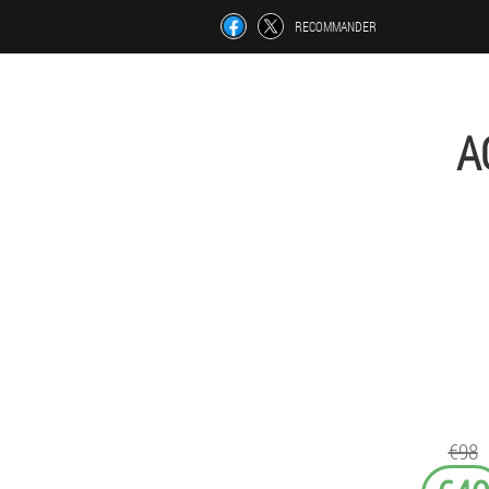
RECOMMANDER
A
€98