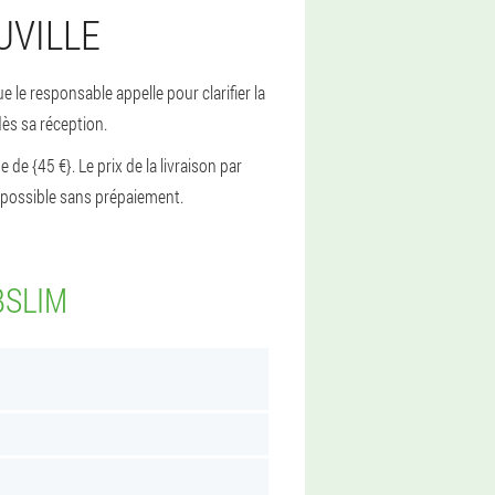
UVILLE
 le responsable appelle pour clarifier la
dès sa réception.
de {45 €}. Le prix de la livraison par
st possible sans prépaiement.
BSLIM