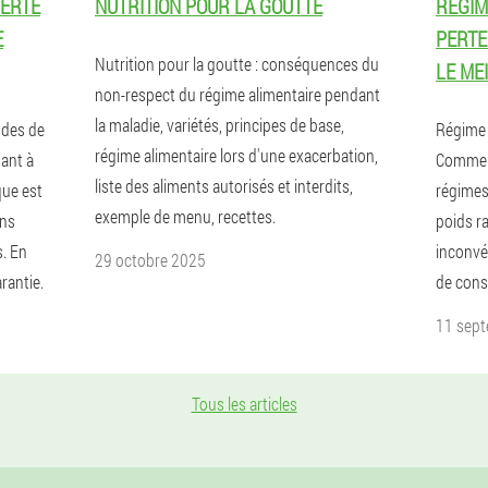
PERTE
NUTRITION POUR LA GOUTTE
RÉGIM
E
PERTE
Nutrition pour la goutte : conséquences du
LE ME
non-respect du régime alimentaire pendant
la maladie, variétés, principes de base,
odes de
Régime a
régime alimentaire lors d'une exacerbation,
ant à
Comment
liste des aliments autorisés et interdits,
que est
régimes 
exemple de menu, recettes.
ans
poids ra
s. En
inconvé
29 octobre 2025
rantie.
de cons
11 sep
Tous les articles