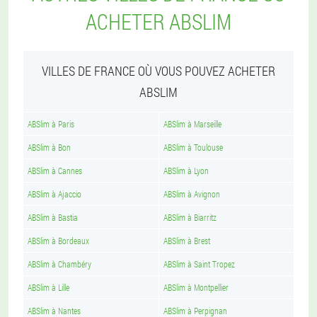
ACHETER ABSLIM
VILLES DE FRANCE OÙ VOUS POUVEZ ACHETER
ABSLIM
ABSlim à Paris
ABSlim à Marseille
ABSlim à Bon
ABSlim à Toulouse
ABSlim à Cannes
ABSlim à Lyon
ABSlim à Ajaccio
ABSlim à Avignon
ABSlim à Bastia
ABSlim à Biarritz
ABSlim à Bordeaux
ABSlim à Brest
ABSlim à Chambéry
ABSlim à Saint Tropez
ABSlim à Lille
ABSlim à Montpellier
ABSlim à Nantes
ABSlim à Perpignan