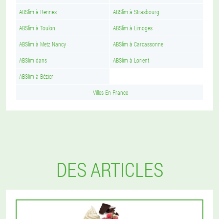
ABSlim à Rennes
ABSlim à Strasbourg
ABSlim à Toulon
ABSlim à Limoges
ABSlim à Metz Nancy
ABSlim à Carcassonne
ABSlim dans
ABSlim à Lorient
ABSlim à Bézier
Villes En France
DES ARTICLES