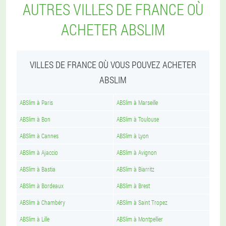
AUTRES VILLES DE FRANCE OÙ
ACHETER ABSLIM
VILLES DE FRANCE OÙ VOUS POUVEZ ACHETER
ABSLIM
ABSlim à Paris
ABSlim à Marseille
ABSlim à Bon
ABSlim à Toulouse
ABSlim à Cannes
ABSlim à Lyon
ABSlim à Ajaccio
ABSlim à Avignon
ABSlim à Bastia
ABSlim à Biarritz
ABSlim à Bordeaux
ABSlim à Brest
ABSlim à Chambéry
ABSlim à Saint Tropez
ABSlim à Lille
ABSlim à Montpellier