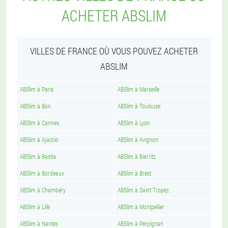
ACHETER ABSLIM
VILLES DE FRANCE OÙ VOUS POUVEZ ACHETER
ABSLIM
ABSlim à Paris
ABSlim à Marseille
ABSlim à Bon
ABSlim à Toulouse
ABSlim à Cannes
ABSlim à Lyon
ABSlim à Ajaccio
ABSlim à Avignon
ABSlim à Bastia
ABSlim à Biarritz
ABSlim à Bordeaux
ABSlim à Brest
ABSlim à Chambéry
ABSlim à Saint Tropez
ABSlim à Lille
ABSlim à Montpellier
ABSlim à Nantes
ABSlim à Perpignan