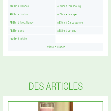
ABSlim à Rennes
ABSlim à Strasbourg
ABSlim à Toulon
ABSlim à Limoges
ABSlim à Metz Nancy
ABSlim à Carcassonne
ABSlim dans
ABSlim à Lorient
ABSlim à Bézier
Villes En France
DES ARTICLES