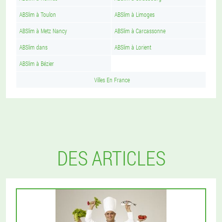
ABSlim à Toulon
ABSlim à Limoges
ABSlim à Metz Nancy
ABSlim à Carcassonne
ABSlim dans
ABSlim à Lorient
ABSlim à Bézier
Villes En France
DES ARTICLES