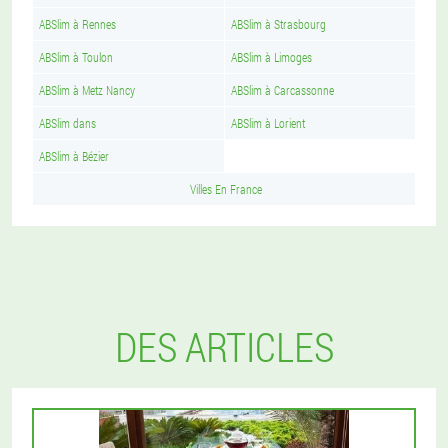
ABSlim à Rennes
ABSlim à Strasbourg
ABSlim à Toulon
ABSlim à Limoges
ABSlim à Metz Nancy
ABSlim à Carcassonne
ABSlim dans
ABSlim à Lorient
ABSlim à Bézier
Villes En France
DES ARTICLES