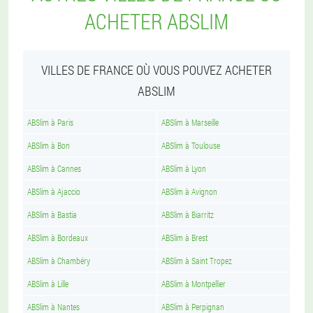
ACHETER ABSLIM
VILLES DE FRANCE OÙ VOUS POUVEZ ACHETER
ABSLIM
ABSlim à Paris
ABSlim à Marseille
ABSlim à Bon
ABSlim à Toulouse
ABSlim à Cannes
ABSlim à Lyon
ABSlim à Ajaccio
ABSlim à Avignon
ABSlim à Bastia
ABSlim à Biarritz
ABSlim à Bordeaux
ABSlim à Brest
ABSlim à Chambéry
ABSlim à Saint Tropez
ABSlim à Lille
ABSlim à Montpellier
ABSlim à Nantes
ABSlim à Perpignan