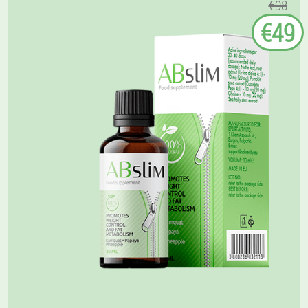
€98
€49