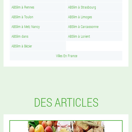
ABSlim à Rennes
ABSlim à Strasbourg
ABSlim à Toulon
ABSlim à Limoges
ABSlim à Metz Nancy
ABSlim à Carcassonne
ABSlim dans
ABSlim à Lorient
ABSlim à Bézier
Villes En France
DES ARTICLES