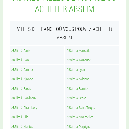
ACHETER ABSLIM
VILLES DE FRANCE OÙ VOUS POUVEZ ACHETER
ABSLIM
ABSlim à Paris
ABSlim à Marseille
ABSlim à Bon
ABSlim à Toulouse
ABSlim à Cannes
ABSlim à Lyon
ABSlim à Ajaccio
ABSlim à Avignon
ABSlim à Bastia
ABSlim à Biarritz
ABSlim à Bordeaux
ABSlim à Brest
ABSlim à Chambéry
ABSlim à Saint Tropez
ABSlim à Lille
ABSlim à Montpellier
ABSlim à Nantes
ABSlim à Perpignan